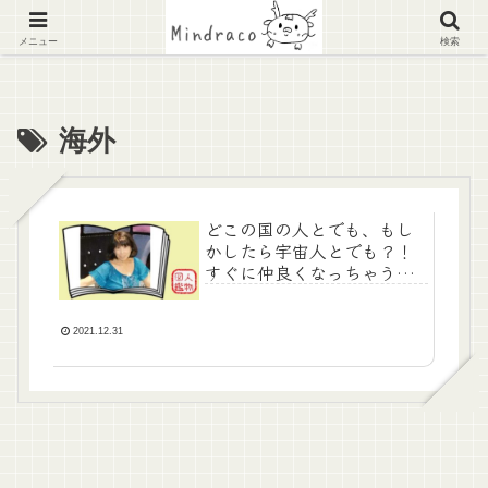
レンタルスペース
シェアハウス
メニュー
検索
海外
どこの国の人とでも、もし
かしたら宇宙人とでも？！
すぐに仲良くなっちゃう龍
ケ崎市国際交流協会会長丹
羽さん
2021.12.31