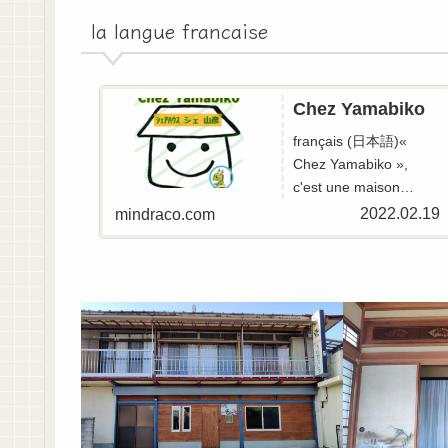
la langue francaise
Chez Yamabiko
français (日本語)«
Chez Yamabiko »,
c'est une maison
partagée(une
2022.02.19
mindraco.com
colocation)pour les
femmes
francophones.Vous
pourrez séjo...