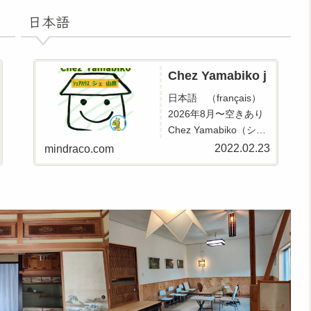
日本語
Chez Yamabiko j
日本語 （français）
2026年8月〜空きあり
Chez Yamabiko（シェ
山彦）は女性専用(１８
2022.02.23
mindraco.com
歳以上、1か月から入
居可)のシェアハウスで
す。オーナーの私は茨
城県龍ケ崎市が大好き
でシェアハウスを作る
ことで町をもっと活性
化させたい...